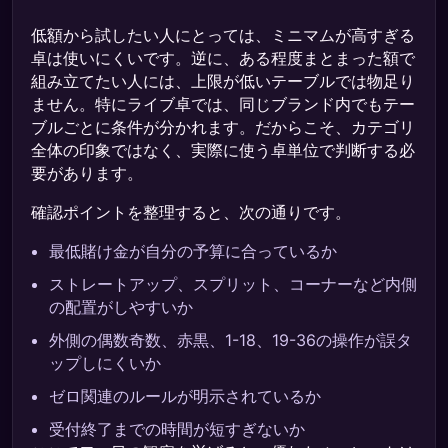
低額から試したい人にとっては、ミニマムが高すぎる
卓は使いにくいです。逆に、ある程度まとまった額で
組み立てたい人には、上限が低いテーブルでは物足り
ません。特にライブ卓では、同じブランド内でもテー
ブルごとに条件が分かれます。だからこそ、カテゴリ
全体の印象ではなく、実際に使う卓単位で判断する必
要があります。
確認ポイントを整理すると、次の通りです。
最低賭け金が自分の予算に合っているか
ストレートアップ、スプリット、コーナーなど内側
の配置がしやすいか
外側の偶数奇数、赤黒、1-18、19-36の操作が誤タ
ップしにくいか
ゼロ関連のルールが明示されているか
受付終了までの時間が短すぎないか