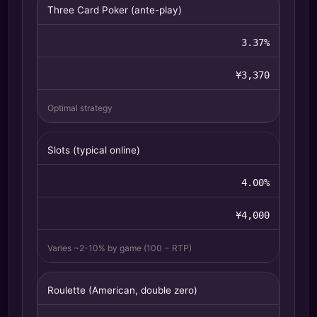
Three Card Poker (ante-play)
3.37%
¥3,370
Optimal strategy
Slots (typical online)
4.00%
¥4,000
Varies ~2-10% by game (100 − RTP)
Roulette (American, double zero)