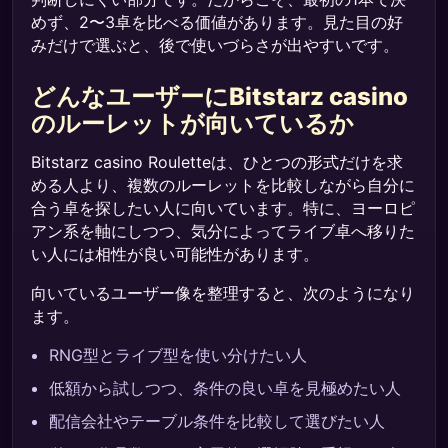
めず、2〜3卓を比べる価値があります。見た目の好
みだけで選ぶと、後で使いづらさが出やすいです。
どんなユーザーにBitstarz casino
のルーレットが向いているか
Bitstarz casino Rouletteは、ひとつの形式だけを求
める人より、複数のルーレットを比較しながら自分に
合う卓を探したい人に向いています。特に、ヨーロピ
アン系を軸にしつつ、気分によってライブ卓へ移りた
い人には相性が良い可能性があります。
向いているユーザー像を整理すると、次のようになり
ます。
RNG型とライブ型を使い分けたい人
低額から試しつつ、条件の良い卓を見極めたい人
配信会社やテーブル条件を比較して選びたい人