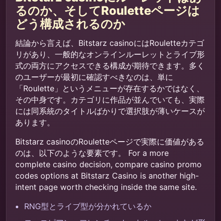
るのか、そしてRouletteページは
どう構成されるのか
結論から言えば、Bitstarz casinoにはRouletteカテゴ
リがあり、一般的なオンラインルーレットとライブ形
式の両方にアクセスできる構成が期待できます。多く
のユーザーが最初に確認すべきなのは、単に
「Roulette」というメニューが存在するかではなく、
その中身です。カテゴリに作品が並んでいても、実際
には同系統のタイトルばかりで選択肢が薄いケースが
あります。
Bitstarz casinoのRouletteページで実際に価値がある
のは、以下のような要素です。 For a more
complete casino decision,
compare casino promo
codes options at Bitstarz Casino
is another high-
intent page worth checking inside the same site.
RNG型とライブ型が分かれているか