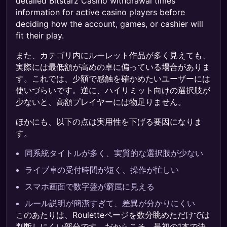
detailed Bitstarz Casino withdrawal times
information for active casino players
before
deciding how the account, games, or cashier will
fit their play.
また、カテゴリ内にルーレット作品が多く見えても、
実際には最低額が高めの卓に偏っている場合がありま
す。これでは、少額で感触を確かめたいユーザーには
使いづらいです。逆に、ハイリミット向けの選択肢が
少ないと、高額プレイヤーには物足りません。
ほかにも、以下の点は実用性を下げる要因になりま
す。
同系統タイトルが多く、実質的な選択肢が少ない
ライブ卓の受付時間が短く、操作が忙しい
スマホ画面で数字盤が窮屈に見える
ルール説明が簡潔すぎて、差異が分かりにくい
このあたりは、Rouletteページを数分眺めただけでは
判断しにくい部分です。だからこそ、最初の1本で決