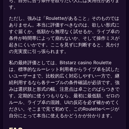
ら、自分に合う条件を絞りたい人には実用性がありま
す。
ただし、強みは「Rouletteがあること」そのものでは
ありません。本当に評価すべきなのは、欲しい形式に
すぐ届くか、低額から無理なく試せるか、ライブ卓の
条件が時間帯によって崩れないか、そして操作ミスが
起きにくいかです。ここを見ずに判断すると、見かけ
の充実度に引っ張られます。
私の最終評価としては、Bitstarz casino Roulette
は、標準的なルーレット利用者からライブ卓を試した
いユーザーまで、比較的広く対応しやすい一方で、継
続利用するなら各テーブルの条件確認が必須です。強
みは選択肢と形式の幅、注意点は卓ごとのばらつきで
す。定期的に使うつもりなら、最初に最低額、ゼロの
ルール、ライブ卓の混雑、UIの反応を必ず確かめてく
ださい。そこまで見て初めて、このRouletteページが
自分にとって本当に使えるかどうかが分かります。