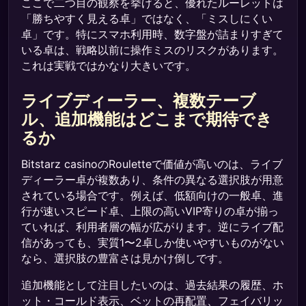
ここで二つ目の観察を挙げると、優れたルーレットは
「勝ちやすく見える卓」ではなく、「ミスしにくい
卓」です。特にスマホ利用時、数字盤が詰まりすぎて
いる卓は、戦略以前に操作ミスのリスクがあります。
これは実戦ではかなり大きいです。
ライブディーラー、複数テーブ
ル、追加機能はどこまで期待でき
るか
Bitstarz casinoのRouletteで価値が高いのは、ライブ
ディーラー卓が複数あり、条件の異なる選択肢が用意
されている場合です。例えば、低額向けの一般卓、進
行が速いスピード卓、上限の高いVIP寄りの卓が揃っ
ていれば、利用者層の幅が広がります。逆にライブ配
信があっても、実質1〜2卓しか使いやすいものがない
なら、選択肢の豊富さは見かけ倒しです。
追加機能として注目したいのは、過去結果の履歴、ホ
ット・コールド表示、ベットの再配置、フェイバリッ