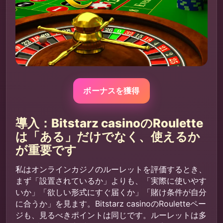
ボーナスを獲得
導入：Bitstarz casinoのRoulette
は「ある」だけでなく、使えるか
が重要です
私はオンラインカジノのルーレットを評価するとき、
まず「設置されているか」よりも、「実際に使いやす
いか」「欲しい形式にすぐ届くか」「賭け条件が自分
に合うか」を見ます。Bitstarz casinoのRouletteペー
ジも、見るべきポイントは同じです。ルーレットは多